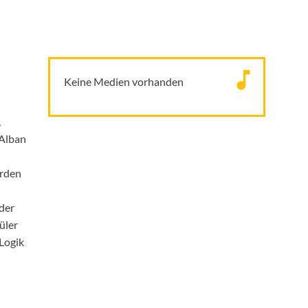
Keine Medien vorhanden
,
 Alban
urden
 der
üler
 Logik