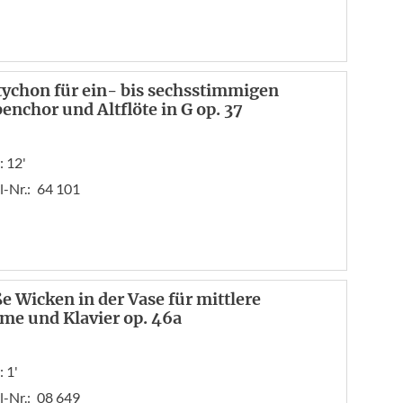
tychon für ein- bis sechsstimmigen
enchor und Altflöte in G op. 37
: 12'
l-Nr.:
64 101
e Wicken in der Vase für mittlere
me und Klavier op. 46a
 1'
l-Nr.:
08 649