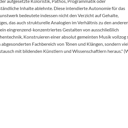
 der aufgesetzte Koloristik, Pathos, Programmatik oder
ändliche Inhalte ablehnte. Diese intendierte Autonomie für das
nstwerk bedeutete indessen nicht den Verzicht auf Gehalte,
ges, das auch strukturelle Analogien im Verhältnis zu den andere
Sein eingrenzend-konzentriertes Gestalten von ausschließlich
eihentechnik, Konstruieren einer absolut gemeinten Musik vollzog 
em abgesonderten Fachbereich von Tönen und Klängen, sondern vi
tausch mit bildenden Künstlern und Wissenschaftlern heraus." (