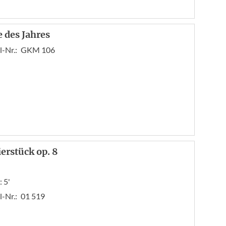
 des Jahres
l-Nr.:
GKM 106
ierstück op. 8
 5'
l-Nr.:
01 519