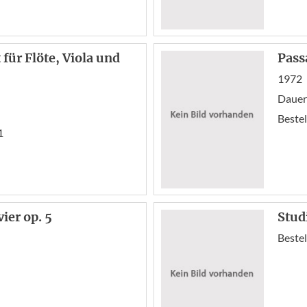
ür Flöte, Viola und
Pass
1972
Dauer:
Bestel
1
ier op. 5
Stud
Bestel