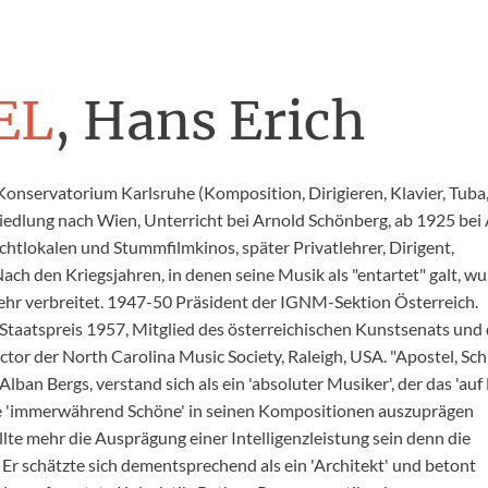
EL
, Hans Erich
nservatorium Karlsruhe (Komposition, Dirigieren, Klavier, Tuba
edlung nach Wien, Unterricht bei Arnold Schönberg, ab 1925 bei
achtlokalen und Stummfilmkinos, später Privatlehrer, Dirigent,
Nach den Kriegsjahren, in denen seine Musik als "entartet" galt, w
hr verbreitet. 1947-50 Präsident der IGNM-Sektion Österreich.
Staatspreis 1957, Mitglied des österreichischen Kunstsenats und
tor der North Carolina Music Society, Raleigh, USA. "Apostel, Sch
ban Bergs, verstand sich als ein 'absoluter Musiker', der das 'auf
 'immerwährend Schöne' in seinen Kompositionen auszuprägen
llte mehr die Ausprägung einer Intelligenzleistung sein denn die
 Er schätzte sich dementsprechend als ein 'Architekt' und betont