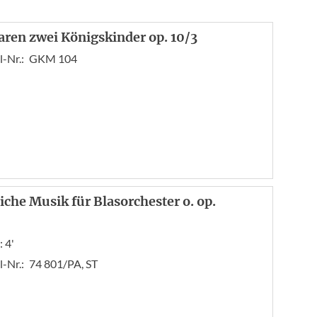
aren zwei Königskinder op. 10/3
l-Nr.:
GKM 104
liche Musik für Blasorchester o. op.
 4'
l-Nr.:
74 801/PA, ST