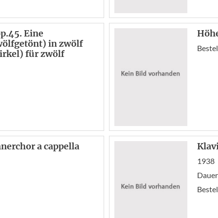
p.45. Eine
Höhe
ölfgetönt) in zwölf
Bestel
kel) für zwölf
nerchor a cappella
Klav
1938
Dauer:
Bestel