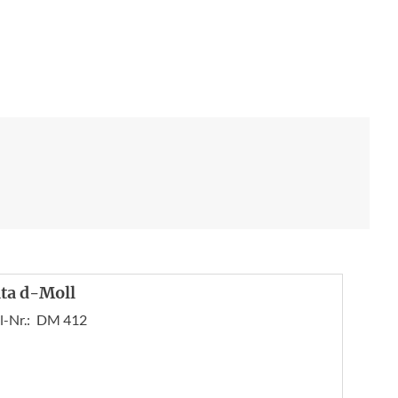
ta d-Moll
l-Nr.:
DM 412