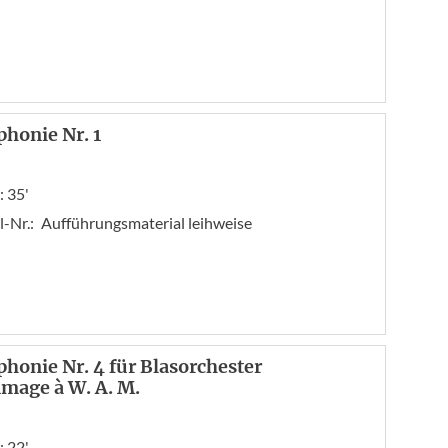
honie Nr. 1
: 35'
l-Nr.:
Aufführungsmaterial leihweise
honie Nr. 4 für Blasorchester
age à W. A. M.
: 22'