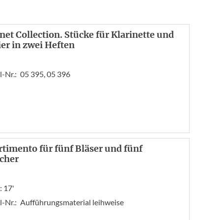
inet Collection. Stücke für Klarinette und
ier in zwei Heften
l-Nr.:
05 395, 05 396
rtimento für fünf Bläser und fünf
icher
: 17'
l-Nr.:
Aufführungsmaterial leihweise