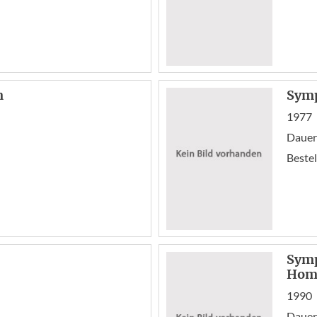
n
Symp
1977
Dauer
Bestel
Symp
Homm
1990
Dauer