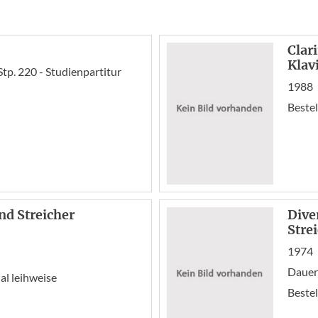
Clar
Klav
tp. 220 - Studienpartitur
1988
Bestel
nd Streicher
Dive
Stre
1974
Dauer
l leihweise
Bestel