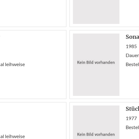
Sona
1985
Dauer:
l leihweise
Bestel
Stüc
1977
Bestel
l leihweise