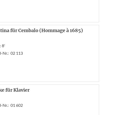
tina für Cembalo (Hommage à 1685)
 8'
l-Nr.:
02 113
ke für Klavier
l-Nr.:
01 602