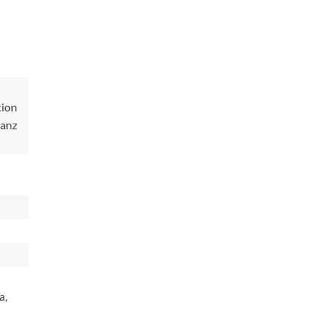
tion
ranz
a,