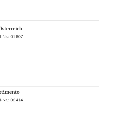
Österreich
l-Nr.:
01 807
rtimento
l-Nr.:
06 414