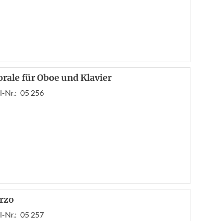
orale für Oboe und Klavier
l-Nr.:
05 256
rzo
l-Nr.:
05 257