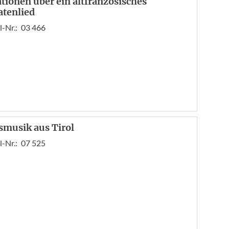
ationen über ein altfranzösisches
atenlied
l-Nr.:
03 466
smusik aus Tirol
l-Nr.:
07 525