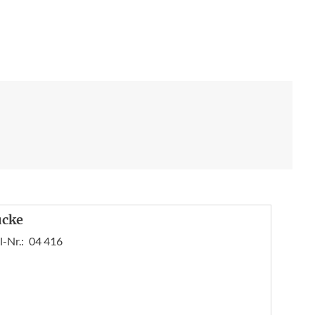
ücke
l-Nr.:
04 416