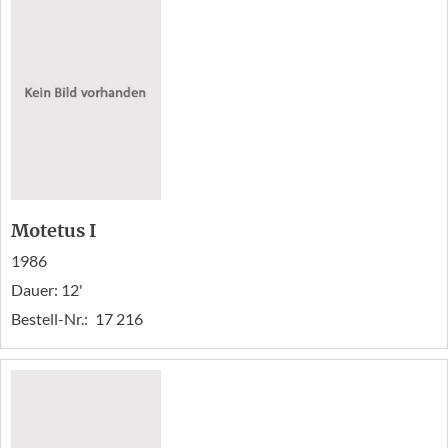
Motetus I
1986
Dauer: 12'
Bestell-Nr.:
17 216