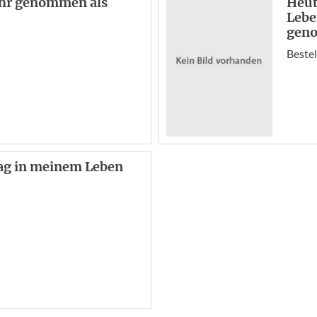
ehr genommen als
Heut
Lebe
geno
Bestel
Tag in meinem Leben