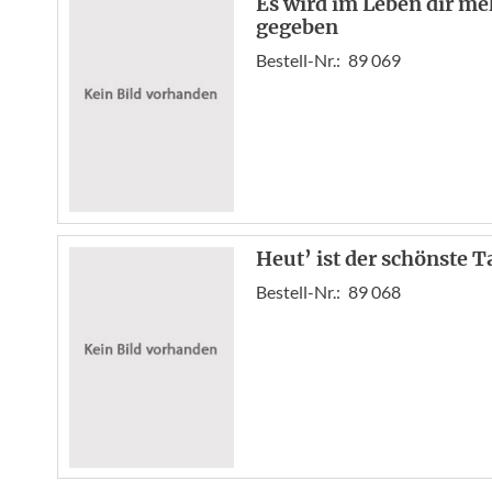
Es wird im Leben dir m
gegeben
Bestell-Nr.:
89 069
Heut’ ist der schönste 
Bestell-Nr.:
89 068