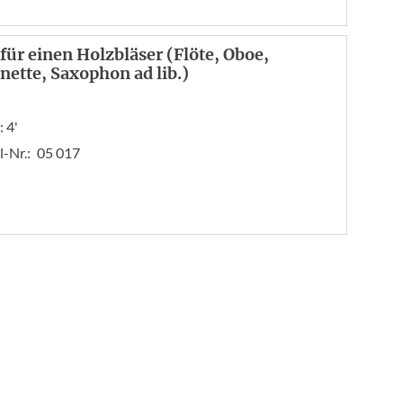
 für einen Holzbläser (Flöte, Oboe,
inette, Saxophon ad lib.)
 4'
l-Nr.:
05 017