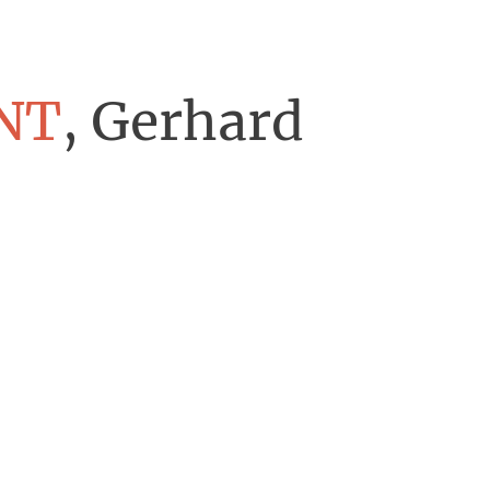
NT
, Gerhard
e