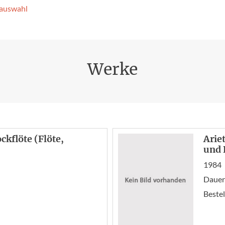
­auswahl
Werke
ockflöte (Flöte,
Arie
und 
1984
Dauer:
Bestel