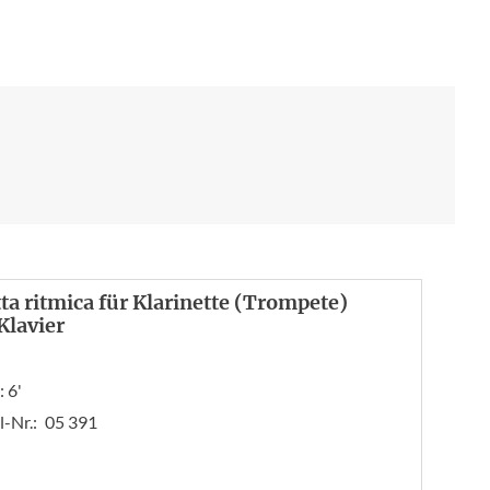
tta ritmica für Klarinette (Trompete)
Klavier
 6'
l-Nr.:
05 391