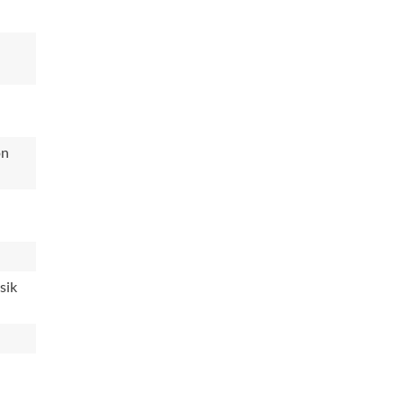
on
sik