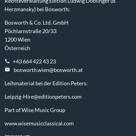
Rechteverwaltung Edition Ludwig Doblinger (B
Herzmansky) bei Bosworth:
Bosworth & Co. Ltd. GmbH
Pöchlarnstraße 20/33
1200 Wien
Österreich
+43 664 422 43 23
bosworth.wien@bosworth.at
Leihmaterial bei der Edition Peters:
Leipzig-Hire@editionpeters.com
Part of Wise Music Group
www.wisemusicclassical.com