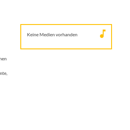
Keine Medien vorhanden
r
chen
mte,