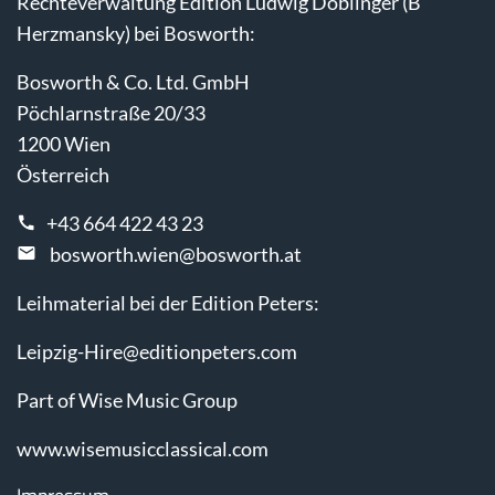
Rechteverwaltung Edition Ludwig Doblinger (B
Herzmansky) bei Bosworth:
Bosworth & Co. Ltd. GmbH
Pöchlarnstraße 20/33
1200 Wien
Österreich
+43 664 422 43 23
bosworth.wien@bosworth.at
Leihmaterial bei der Edition Peters:
Leipzig-Hire@editionpeters.com
Part of Wise Music Group
www.wisemusicclassical.com