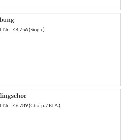
ebung
l-Nr.:
44 756 (Singp.)
lingschor
l-Nr.:
46 789 (Chorp. / Kl.A.),