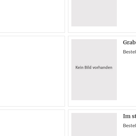
Grab
Bestel
Im s
Bestel