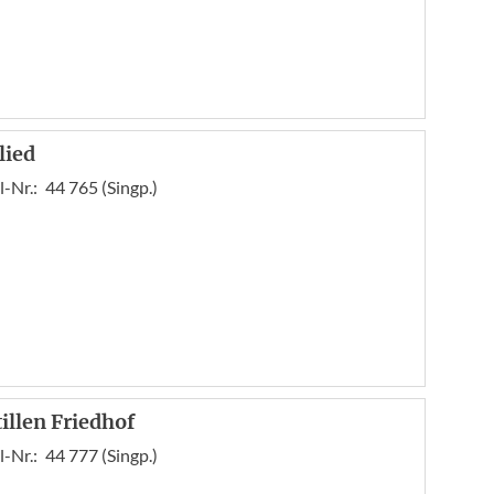
lied
l-Nr.:
44 765 (Singp.)
tillen Friedhof
l-Nr.:
44 777 (Singp.)