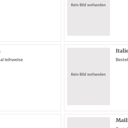
h
Ital
l leihweise
Bestel
Mail