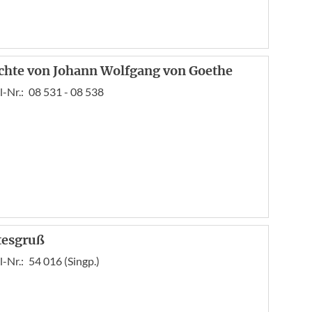
chte von Johann Wolfgang von Goethe
l-Nr.:
08 531 - 08 538
tesgruß
l-Nr.:
54 016 (Singp.)