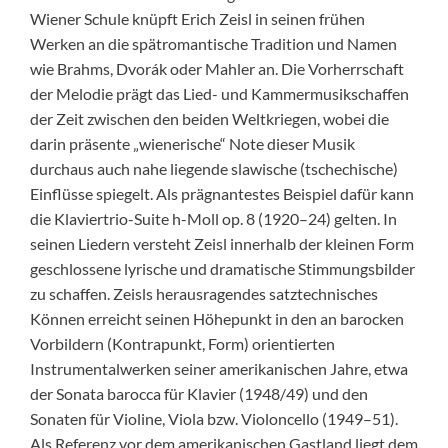
Wiener Schule knüpft Erich Zeisl in seinen frühen
Werken an die spätromantische Tradition und Namen
wie Brahms, Dvorák oder Mahler an. Die Vorherrschaft
der Melodie prägt das Lied- und Kammermusikschaffen
der Zeit zwischen den beiden Weltkriegen, wobei die
darin präsente „wienerische“ Note dieser Musik
durchaus auch nahe liegende slawische (tschechische)
Einflüsse spiegelt. Als prägnantestes Beispiel dafür kann
die Klaviertrio-Suite h-Moll op. 8 (1920–24) gelten. In
seinen Liedern versteht Zeisl innerhalb der kleinen Form
geschlossene lyrische und dramatische Stimmungsbilder
zu schaffen. Zeisls herausragendes satztechnisches
Können erreicht seinen Höhepunkt in den an barocken
Vorbildern (Kontrapunkt, Form) orientierten
Instrumentalwerken seiner amerikanischen Jahre, etwa
der Sonata barocca für Klavier (1948/49) und den
Sonaten für Violine, Viola bzw. Violoncello (1949–51).
Als Referenz vor dem amerikanischen Gastland liegt dem