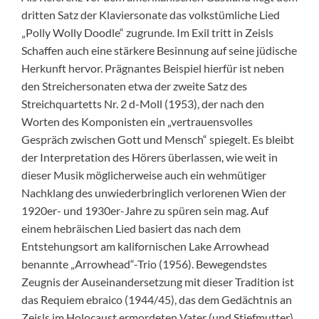
dritten Satz der Klaviersonate das volkstümliche Lied
„Polly Wolly Doodle“ zugrunde. Im Exil tritt in Zeisls
Schaffen auch eine stärkere Besinnung auf seine jüdische
Herkunft hervor. Prägnantes Beispiel hierfür ist neben
den Streichersonaten etwa der zweite Satz des
Streichquartetts Nr. 2 d-Moll (1953), der nach den
Worten des Komponisten ein „vertrauensvolles
Gespräch zwischen Gott und Mensch“ spiegelt. Es bleibt
der Interpretation des Hörers überlassen, wie weit in
dieser Musik möglicherweise auch ein wehmütiger
Nachklang des unwiederbringlich verlorenen Wien der
1920er- und 1930er-Jahre zu spüren sein mag. Auf
einem hebräischen Lied basiert das nach dem
Entstehungsort am kalifornischen Lake Arrowhead
benannte „Arrowhead“-Trio (1956). Bewegendstes
Zeugnis der Auseinandersetzung mit dieser Tradition ist
das Requiem ebraico (1944/45), das dem Gedächtnis an
Zeisls im Holocaust ermordeten Vater (und Stiefmutter)