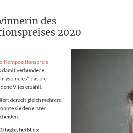
winnerin des
ionspreises 2020
e-Kompositionspreis
s damit verbundene
hrysomeles", das die
ene Vlies erzählt.
iert derzeit gleich mehrere
onnte sie den ersten
cheiden.
0 tagte, heißt es: