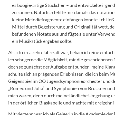
es boogie-artige Stückchen – und entwickelte irge
zu können. Natürlich fehlte mir damals das notatio
kleine Melodiefragmente einfangen konnte. Ich ließ 
Mittel durch Begeisterung und Originalität wett, den
befundenen Notate aus und fügte sie unter Verwend
ein Musikstück ergeben sollte.
Als ich circa zehn Jahre alt war, bekam ich eine einf
ich sehr gerne die Möglichkeit, mir die geschriebenen
doch so zunächst der Aufgabe entbunden, meine Klang
schulte sich an prägenden Erlebnissen, die ich beim 
Geigenspiel im OÖ Jugendsymphonieorchester und dem
„Romeo und Julia“ und Symphonien von Bruckner und Ma
mich waren, denn durch meine ländliche Umgebung und 
in der örtlichen Blaskapelle und machte mit dreizehn 
Mit vierzehn war ich als Geigerin in die Akademie d