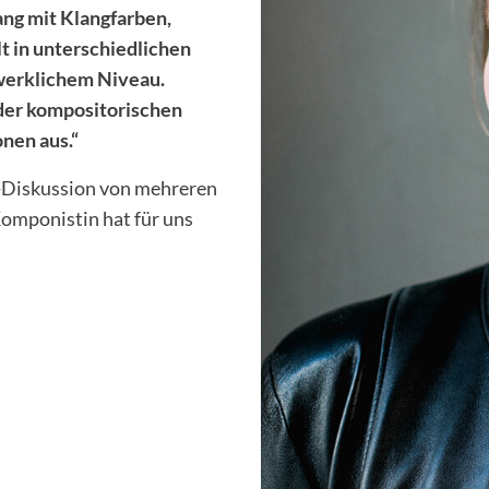
ang mit Klangfarben,
t in unterschiedlichen
werklichem Niveau.
 der kompositorischen
nen aus.“
y-Diskussion von mehreren
omponistin hat für uns