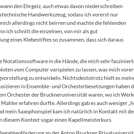
ndwann den Ehrgeiz, auch etwas davon niederschreiben
nstechnische Handwerkszeug, sodass ich vorerst nur
mich allerdings nicht beirren und machte die fehlenden
n ich schnitt die einzelnen, von mir als gut
ung eines Klebestiftes so zusammen, dass sich daraus
ache Notationssoftware in die Hände, die mich sehr faszini
 Noten vom Computer vorspielen zu lassen, was mich vorers
vorstellung zu entwickeln. Nichtsdestotrotz hielt es mei
Musizieren in Ensemble- und Orchesterbesetzungen haben d
 Orchester der Bruckneruniversität waren, wo ich Werke
hler erfahren durfte. Allerdings gab es auch weniger „hoc
mein Saxophonspiel kam ich natürlich in Kontakt mit der 
in diesem Kontext sogar einen Kapellmeisterkurs.
er Begabtenförderung an der Anton Bruckner Privatunivers