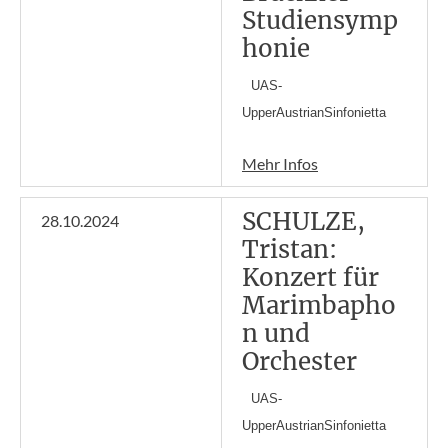
Studiensymp
honie
UAS-
UpperAustrianSinfonietta
Mehr Infos
SCHULZE,
28.10.2024
Tristan:
Konzert für
Marimbapho
n und
Orchester
UAS-
UpperAustrianSinfonietta