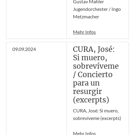
Gustav Mahler
Jugendorchester / Ingo
Metzmacher
Mehr Infos
CURA, José:
09.09.2024
Si muero,
sobrevíveme
/ Concierto
para un
resurgir
(excerpts)
CURA, José: Si muero,
sobrevíveme (excerpts)
Mehr Infos