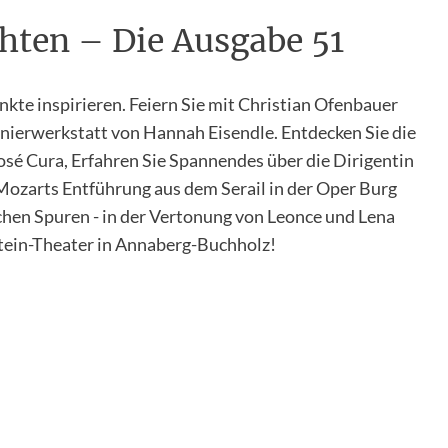
hten – Die Ausgabe 51
kte inspirieren. Feiern Sie mit Christian Ofenbauer
nierwerkstatt von Hannah Eisendle. Entdecken Sie die
é Cura, Erfahren Sie Spannendes über die Dirigentin
Mozarts Entführung aus dem Serail in der Oper Burg
chen Spuren - in der Vertonung von Leonce und Lena
stein-Theater in Annaberg-Buchholz!