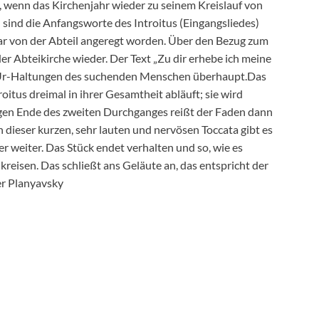
, wenn das Kirchenjahr wieder zu seinem Kreislauf von
sind die Anfangsworte des Introitus (Eingangsliedes)
r von der Abteil angeregt worden. Über den Bezug zum
er Abteikirche wieder. Der Text „Zu dir erhebe ich meine
der Ur-Haltungen des suchenden Menschen überhaupt.Das
oitus dreimal in ihrer Gesamtheit abläuft; sie wird
gegen Ende des zweiten Durchganges reißt der Faden dann
n dieser kurzen, sehr lauten und nervösen Toccata gibt es
 weiter. Das Stück endet verhalten und so, wie es
kreisen. Das schließt ans Geläute an, das entspricht der
er Planyavsky