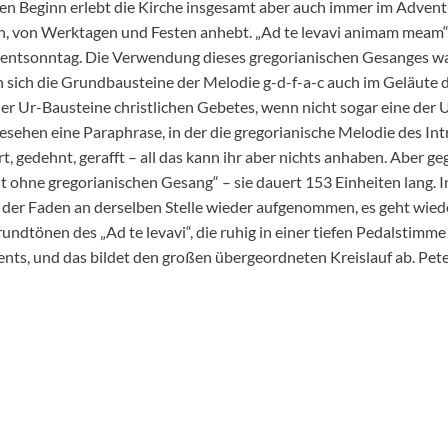
en Beginn erlebt die Kirche insgesamt aber auch immer im Advent
n, von Werktagen und Festen anhebt. „Ad te levavi animam meam“ 
entsonntag. Die Verwendung dieses gregorianischen Gesanges wa
n sich die Grundbausteine der Melodie g-d-f-a-c auch im Geläute d
r der Ur-Bausteine christlichen Gebetes, wenn nicht sogar eine 
gesehen eine Paraphrase, in der die gregorianische Melodie des Intr
t, gedehnt, gerafft – all das kann ihr aber nichts anhaben. Aber 
eit ohne gregorianischen Gesang“ – sie dauert 153 Einheiten lang. I
der Faden an derselben Stelle wieder aufgenommen, es geht wieder
ndtönen des „Ad te levavi“, die ruhig in einer tiefen Pedalstimme 
nts, und das bildet den großen übergeordneten Kreislauf ab. Pet