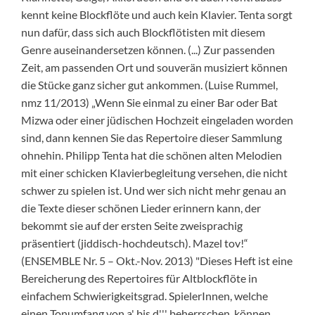
kennt keine Blockflöte und auch kein Klavier. Tenta sorgt
nun dafür, dass sich auch Blockflötisten mit diesem
Genre auseinandersetzen können. (...) Zur passenden
Zeit, am passenden Ort und souverän musiziert können
die Stücke ganz sicher gut ankommen. (Luise Rummel,
nmz 11/2013) „Wenn Sie einmal zu einer Bar oder Bat
Mizwa oder einer jüdischen Hochzeit eingeladen worden
sind, dann kennen Sie das Repertoire dieser Sammlung
ohnehin. Philipp Tenta hat die schönen alten Melodien
mit einer schicken Klavierbegleitung versehen, die nicht
schwer zu spielen ist. Und wer sich nicht mehr genau an
die Texte dieser schönen Lieder erinnern kann, der
bekommt sie auf der ersten Seite zweisprachig
präsentiert (jiddisch-hochdeutsch). Mazel tov!“
(ENSEMBLE Nr. 5 – Okt.-Nov. 2013) "Dieses Heft ist eine
Bereicherung des Repertoires für Altblockflöte in
einfachem Schwierigkeitsgrad. SpielerInnen, welche
einen Tonumfang von a' bis d''' beherrschen, können