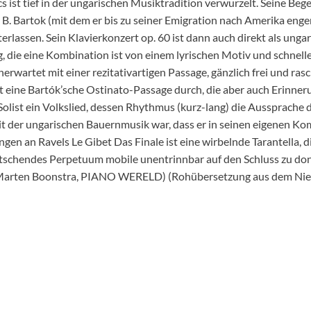
s ist tief in der ungarischen Musiktradition verwurzelt. Seine Be
t B. Bartok (mit dem er bis zu seiner Emigration nach Amerika enge
erlassen. Sein Klavierkonzert op. 60 ist dann auch direkt als ungar
g, die eine Kombination ist von einem lyrischen Motiv und schne
rwartet mit einer rezitativartigen Passage, gänzlich frei und ra
t eine Bartók’sche Ostinato-Passage durch, die aber auch Erinner
Solist ein Volkslied, dessen Rhythmus (kurz-lang) die Aussprache d
it der ungarischen Bauernmusik war, dass er in seinen eigenen Komp
gen an Ravels Le Gibet Das Finale ist eine wirbelnde Tarantella,
tschendes Perpetuum mobile unentrinnbar auf den Schluss zu don
 (Marten Boonstra, PIANO WERELD) (Rohübersetzung aus dem Nie