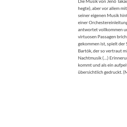
Die Musik von Jenö Takác
hegte), aber vor allem mi
seiner eigenen Musik hint
einer Orchestereinleitun
antwortet vollkommen une
virtuosen Passagen brich
gekommen ist, spielt der 
Bartók, der so vertraut m
Nachtmusik (…) Erinnerun
kommt und als ein aufpei
übersichtlich gedruckt.