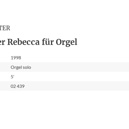
TER
r Rebecca für Orgel
1998
Orgel solo
5'
02 439