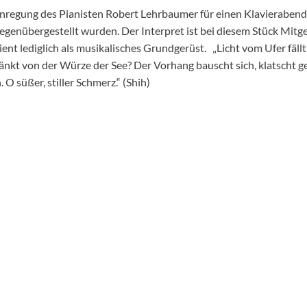
Anregung des Pianisten Robert Lehrbaumer für einen Klavieraben
genübergestellt wurden. Der Interpret ist bei diesem Stück Mit
dient lediglich als musikalisches Grundgerüst. „Licht vom Ufer fäll
änkt von der Würze der See? Der Vorhang bauscht sich, klatscht g
h. O süßer, stiller Schmerz.“ (Shih)