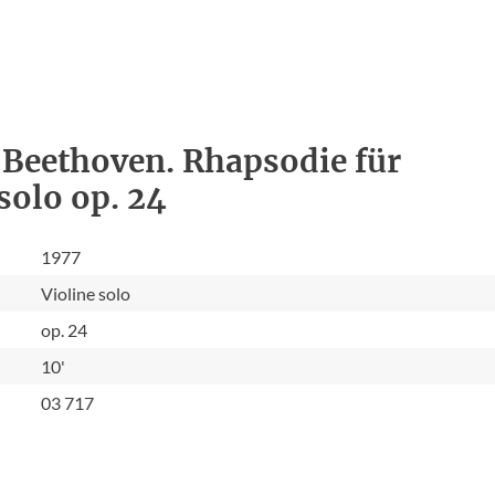
Beethoven. Rhapsodie für
solo op. 24
1977
Violine solo
op. 24
10'
03 717