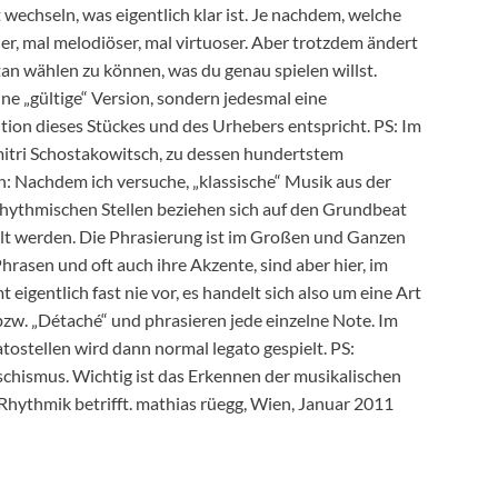
t wechseln, was eigentlich klar ist. Je nachdem, welche
r, mal melodiöser, mal virtuoser. Aber trotzdem ändert
tan wählen zu können, was du genau spielen willst.
ine „gültige“ Version, sondern jedesmal eine
ntion dieses Stückes und des Urhebers entspricht. PS: Im
mitri Schostakowitsch, zu dessen hundertstem
: Nachdem ich versuche, „klassische“ Musik aus der
 rhythmischen Stellen beziehen sich auf den Grundbeat
lt werden. Die Phrasierung ist im Großen und Ganzen
rasen und oft auch ihre Akzente, sind aber hier, im
igentlich fast nie vor, es handelt sich also um eine Art
“ bzw. „Détaché“ und phrasieren jede einzelne Note. Im
tostellen wird dann normal legato gespielt. PS:
schismus. Wichtig ist das Erkennen der musikalischen
e Rhythmik betrifft. mathias rüegg, Wien, Januar 2011