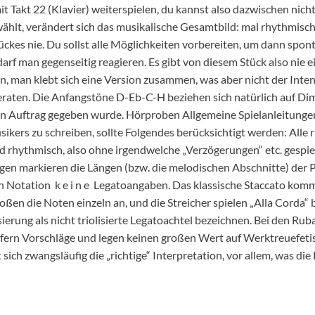
mit Takt 22 (Klavier) weiterspielen, du kannst also dazwischen nich
hlt, verändert sich das musikalische Gesamtbild: mal rhythmische
ückes nie. Du sollst alle Möglichkeiten vorbereiten, um dann spon
rf man gegenseitig reagieren. Es gibt von diesem Stück also nie e
n, man klebt sich eine Version zusammen, was aber nicht der Inte
geraten. Die Anfangstöne D-Eb-C-H beziehen sich natürlich auf Di
in Auftrag gegeben wurde. Hörproben Allgemeine Spielanleitungen
sikers zu schreiben, sollte Folgendes berücksichtigt werden: Alle
 rhythmisch, also ohne irgendwelche „Verzögerungen“ etc. gespie
gen markieren die Längen (bzw. die melodischen Abschnitte) der Ph
 Notation k e i n e Legatoangaben. Das klassische Staccato kommt e
 stoßen die Noten einzeln an, und die Streicher spielen „Alla Corda
erung als nicht triolisierte Legatoachtel bezeichnen. Bei den Ruba
efern Vorschläge und legen keinen großen Wert auf Werktreuefeti
 sich zwangsläufig die „richtige“ Interpretation, vor allem, was di