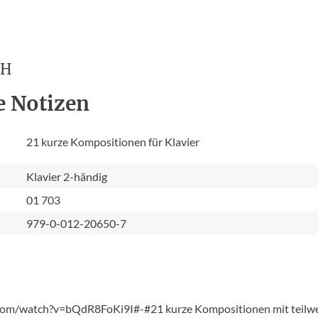
CH
e Notizen
21 kurze Kompositionen für Klavier
Klavier 2-händig
01 703
979-0-012-20650-7
om/watch?v=bQdR8FoKi9I#-#21 kurze Kompositionen mit teilweis