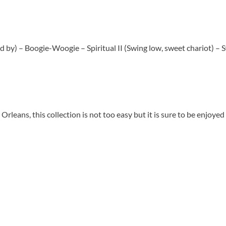
 and by) – Boogie-Woogie – Spiritual II (Swing low, sweet chariot) 
 Orleans, this collection is not too easy but it is sure to be enjoye