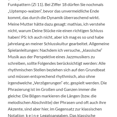
Funkpattern (Zi 11). Bei Ziffer 18 dürfen Sie nochmals
„Uptempo-walzen“, bevor das unvermeidliche Ende
kommt, das durch die Dynamik überraschend wirkt.
Meine Mutter hätte dazu gesagt: mathias, ich verstehe
nicht, warum Deine Stücke nie einen richtigen Schluss
haben! PS: Ich auch nicht, aber ich mag es so und habe
jahrelang an meiner Schlusskultur gearbeitet. Allgemeine
Spielanleitungen: Nachdem ich versuche, „klassische“
Musik aus der Perspektive eines Jazzmusikers zu
schreiben, sollte Folgendes berücksichtigt werden: Alle
rhythmischen Stellen beziehen sich auf den Grundbeat
und müssen entsprechend rhythmisch, also ohne
irgendwelche „Verzögerungen“ etc. gespielt werden. Die
Phrasierung ist im Großen und Ganzen immer die
gleiche: Die Bögen markieren die Längen (bzw. die
melodischen Abschnitte) der Phrasen und oft auch ihre
Akzente, sind aber hier, im Gegensatz zur klassischen
Notation k e i n e Legatoangaben. Das klassische