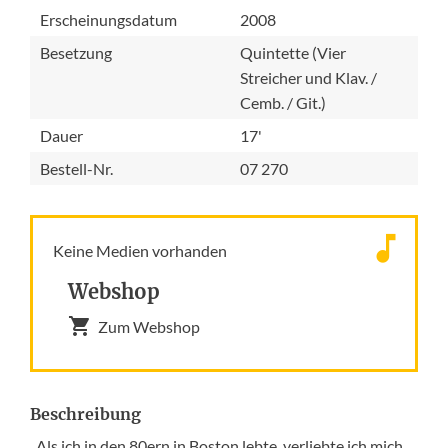
Erscheinungsdatum
2008
Besetzung
Quintette (Vier
Streicher und Klav. /
Cemb. / Git.)
Dauer
17'
Bestell-Nr.
07 270
Keine Medien vorhanden
Webshop
Zum Webshop
Beschreibung
„Als ich in den 80ern in Boston lebte, verliebte ich mich