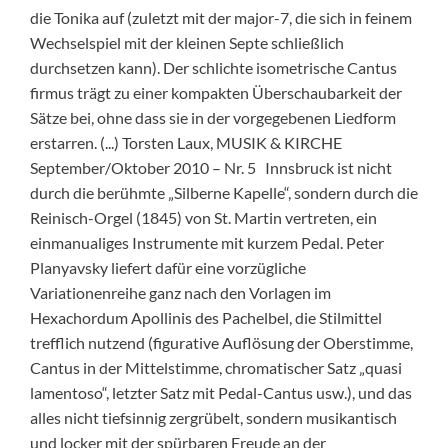
die Tonika auf (zuletzt mit der major-7, die sich in feinem
Wechselspiel mit der kleinen Septe schließlich
durchsetzen kann). Der schlichte isometrische Cantus
firmus trägt zu einer kompakten Überschaubarkeit der
Sätze bei, ohne dass sie in der vorgegebenen Liedform
erstarren. (...) Torsten Laux, MUSIK & KIRCHE
September/Oktober 2010 – Nr. 5 Innsbruck ist nicht
durch die berühmte „Silberne Kapelle“, sondern durch die
Reinisch-Orgel (1845) von St. Martin vertreten, ein
einmanualiges Instrumente mit kurzem Pedal. Peter
Planyavsky liefert dafür eine vorzügliche
Variationenreihe ganz nach den Vorlagen im
Hexachordum Apollinis des Pachelbel, die Stilmittel
trefflich nutzend (figurative Auflösung der Oberstimme,
Cantus in der Mittelstimme, chromatischer Satz „quasi
lamentoso“, letzter Satz mit Pedal-Cantus usw.), und das
alles nicht tiefsinnig zergrübelt, sondern musikantisch
und locker mit der spürbaren Freude an der