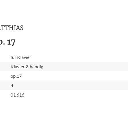
ATTHIAS
. 17
für Klavier
Klavier 2-händig
op.17
4
01 616