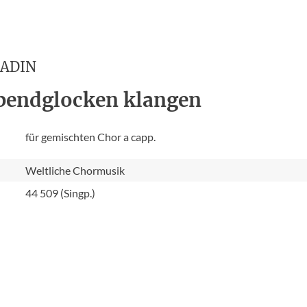
RADIN
bendglocken klangen
für gemischten Chor a capp.
Weltliche Chormusik
44 509 (Singp.)