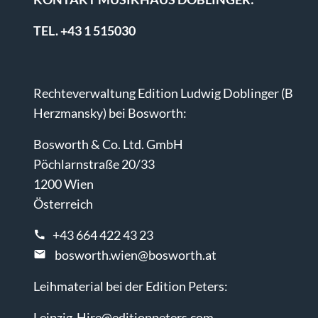
TEL. +43 1 515030
Rechteverwaltung Edition Ludwig Doblinger (B
Herzmansky) bei Bosworth:
Bosworth & Co. Ltd. GmbH
Pöchlarnstraße 20/33
1200 Wien
Österreich
+43 664 422 43 23
bosworth.wien@bosworth.at
Leihmaterial bei der Edition Peters:
Leipzig-Hire@editionpeters.com