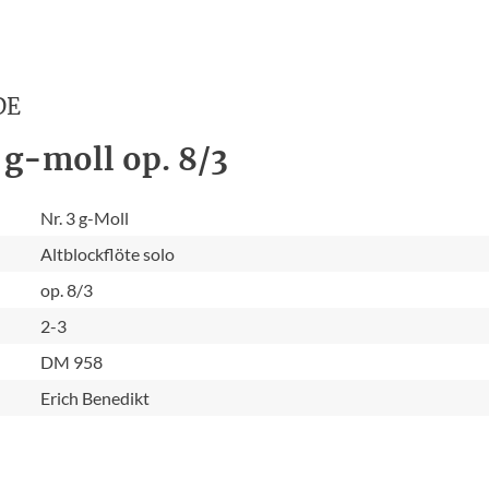
DE
 g-moll op. 8/3
Nr. 3 g-Moll
Altblockflöte solo
op. 8/3
2-3
DM 958
Erich Benedikt