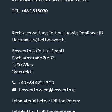
TEL. +43 1 515030
Rechteverwaltung Edition Ludwig Doblinger (B
Herzmansky) bei Bosworth:
Bosworth & Co. Ltd. GmbH
Pöchlarnstraße 20/33
1200 Wien
Österreich
+43 664 422 43 23
bosworth.wien@bosworth.at
Leihmaterial bei der Edition Peters:
Leipzig-Hire@editionpeters.com