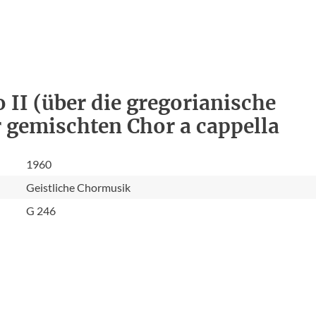
 II (über die gregorianische
r gemischten Chor a cappella
1960
Geistliche Chormusik
G 246