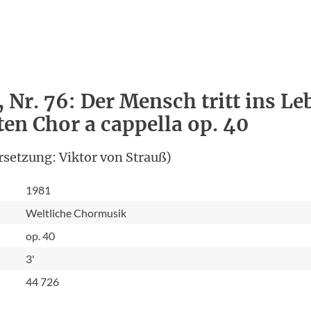
 Nr. 76: Der Mensch tritt ins Le
en Chor a cappella op. 40
rsetzung: Viktor von Strauß)
1981
Weltliche Chormusik
op. 40
3'
44 726