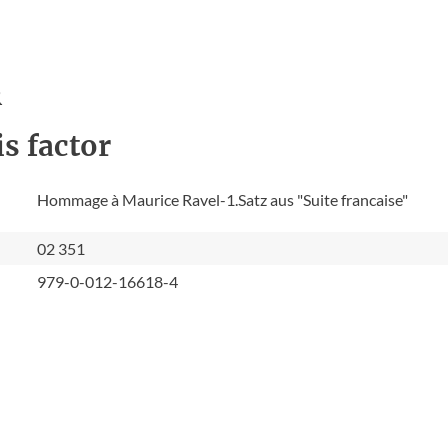
R
s factor
Hommage à Maurice Ravel-1.Satz aus "Suite francaise"
02 351
979-0-012-16618-4