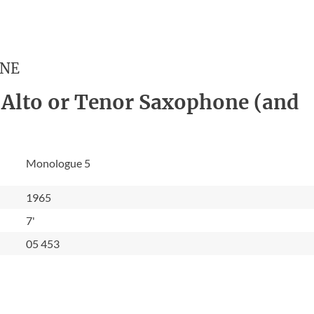
ENE
r Alto or Tenor Saxophone (and
Monologue 5
1965
7'
05 453