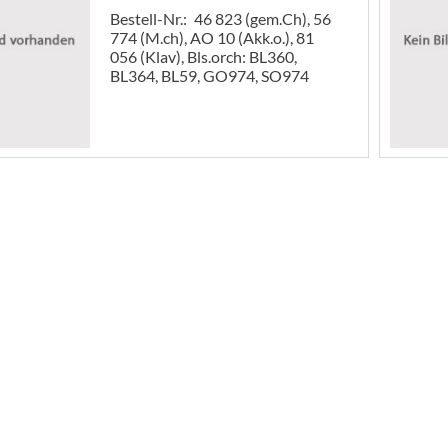
Bestell-Nr.:
46 823 (gem.Ch), 56
774 (M.ch), AO 10 (Akk.o.), 81
056 (Klav), Bls.orch: BL360,
BL364, BL59, GO974, SO974