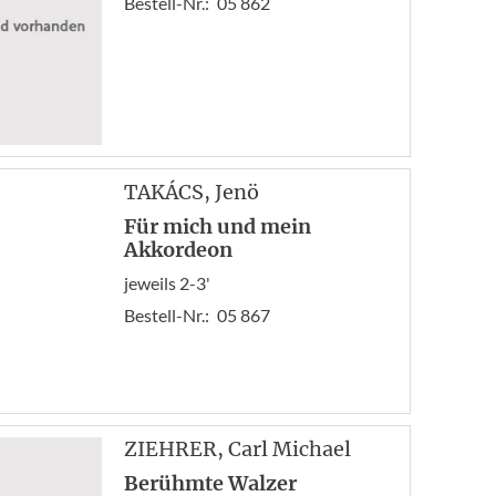
Bestell-Nr.:
05 862
TAKÁCS
, Jenö
Für mich und mein
Akkordeon
jeweils 2-3'
Bestell-Nr.:
05 867
ZIEHRER
, Carl Michael
Berühmte Walzer