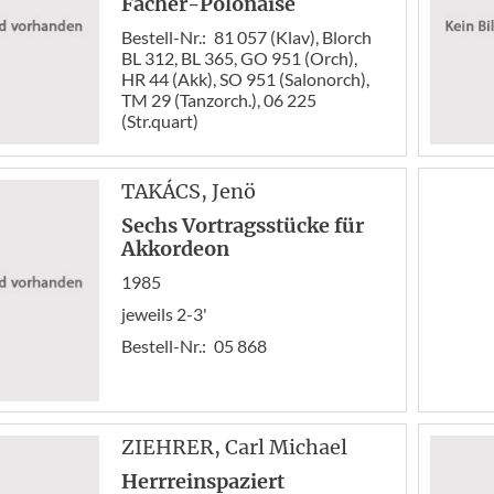
Fächer-Polonaise
Bestell-Nr.:
81 057 (Klav), Blorch
BL 312, BL 365, GO 951 (Orch),
HR 44 (Akk), SO 951 (Salonorch),
TM 29 (Tanzorch.), 06 225
(Str.quart)
TAKÁCS
, Jenö
Sechs Vortragsstücke für
Akkordeon
1985
jeweils 2-3'
Bestell-Nr.:
05 868
ZIEHRER
, Carl Michael
Herrreinspaziert