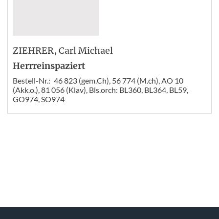
ZIEHRER
, Carl Michael
Herrreinspaziert
Bestell-Nr.:
46 823 (gem.Ch), 56 774 (M.ch), AO 10
(Akk.o.), 81 056 (Klav), Bls.orch: BL360, BL364, BL59,
GO974, SO974