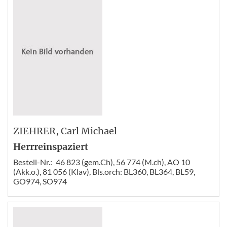
ZIEHRER
, Carl Michael
Herrreinspaziert
Bestell-Nr.:
46 823 (gem.Ch), 56 774 (M.ch), AO 10
(Akk.o.), 81 056 (Klav), Bls.orch: BL360, BL364, BL59,
GO974, SO974