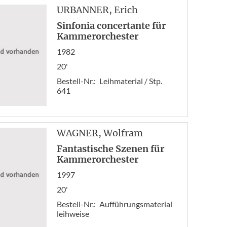
«
URBANNER
, Erich
Anf
Sinfonia concertante für
Zur
Kammerorchester
1
1982
2
20'
3
Bestell-Nr.:
Leihmaterial / Stp.
641
WAGNER
, Wolfram
Fantastische Szenen für
Kammerorchester
1997
20'
Bestell-Nr.:
Aufführungsmaterial
leihweise