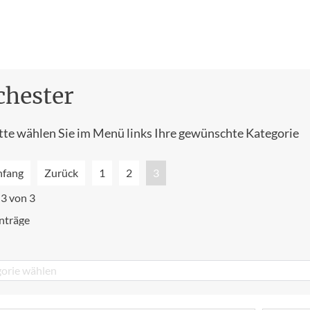
chester
tte wählen Sie im Menü links Ihre gewünschte Kategorie
nfang
Zurück
1
2
3
 3 von 3
nträge
orie wählen