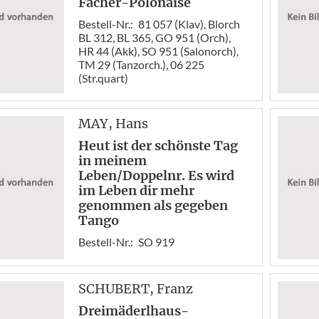
Fächer-Polonaise
Bestell-Nr.:
81 057 (Klav), Blorch
BL 312, BL 365, GO 951 (Orch),
HR 44 (Akk), SO 951 (Salonorch),
TM 29 (Tanzorch.), 06 225
(Str.quart)
MAY
, Hans
Heut ist der schönste Tag
in meinem
Leben/Doppelnr. Es wird
im Leben dir mehr
genommen als gegeben
Tango
Bestell-Nr.:
SO 919
SCHUBERT
, Franz
Dreimäderlhaus-