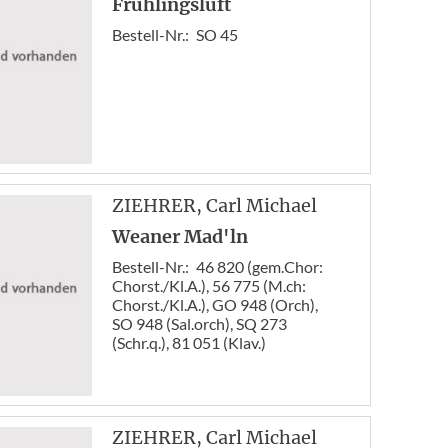
Frühlingsluft
Bestell-Nr.:
SO 45
ZIEHRER
, Carl Michael
Weaner Mad'ln
Bestell-Nr.:
46 820 (gem.Chor:
Chorst./Kl.A.), 56 775 (M.ch:
Chorst./Kl.A.), GO 948 (Orch),
SO 948 (Sal.orch), SQ 273
(Schr.q.), 81 051 (Klav.)
ZIEHRER
, Carl Michael