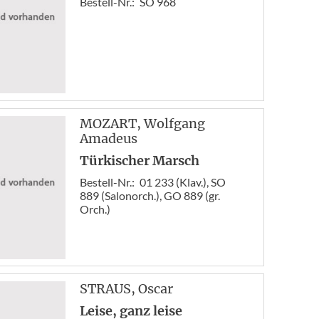
Bestell-Nr.:
SO 968
MOZART
, Wolfgang
Amadeus
Türkischer Marsch
Bestell-Nr.:
01 233 (Klav.), SO
889 (Salonorch.), GO 889 (gr.
Orch.)
STRAUS
, Oscar
Leise, ganz leise