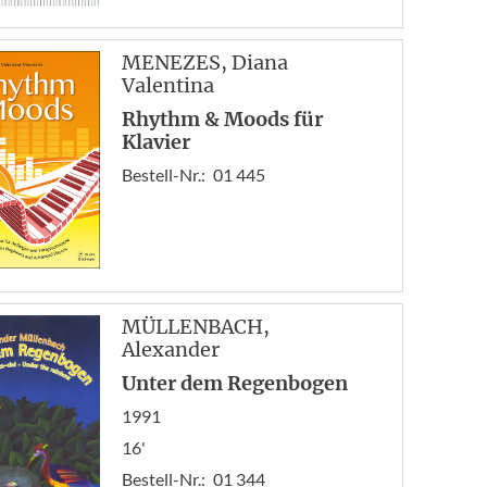
MENEZES
, Diana
Valentina
Rhythm & Moods für
Klavier
Bestell-Nr.:
01 445
MÜLLENBACH
,
Alexander
Unter dem Regenbogen
1991
16'
Bestell-Nr.:
01 344