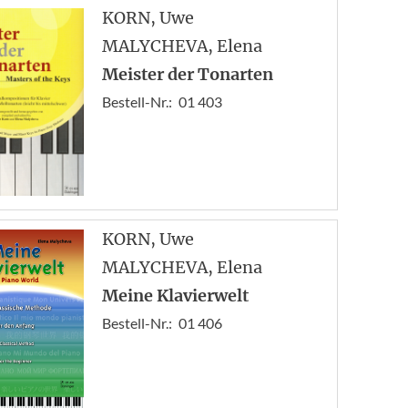
Zur
KORN
, Uwe
1
MALYCHEVA
, Elena
2
Meister der Tonarten
Bestell-Nr.:
01 403
KORN
, Uwe
MALYCHEVA
, Elena
Meine Klavierwelt
Bestell-Nr.:
01 406