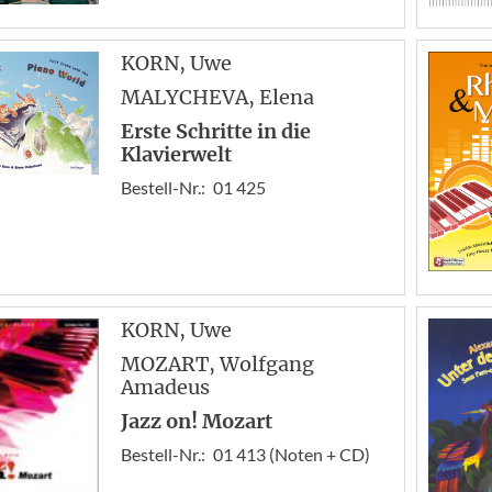
KORN
, Uwe
MALYCHEVA
, Elena
Erste Schritte in die
Klavierwelt
Bestell-Nr.:
01 425
KORN
, Uwe
MOZART
, Wolfgang
Amadeus
Jazz on! Mozart
Bestell-Nr.:
01 413 (Noten + CD)