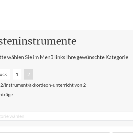
steninstrumente
tte wählen Sie im Menü links Ihre gewünschte Kategorie
ück
1
2
e 2/instrument/akkordeon-unterricht von 2
nträge
orie wählen