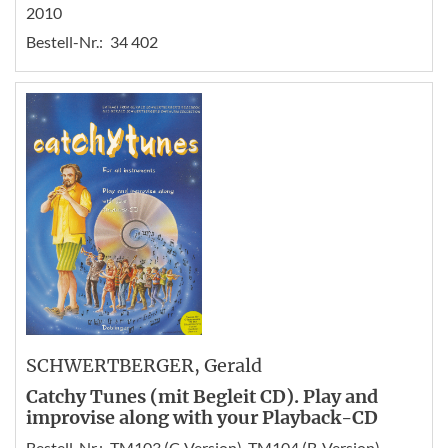
2010
Bestell-Nr.:
34 402
SCHWERTBERGER
, Gerald
Catchy Tunes (mit Begleit CD). Play and
improvise along with your Playback-CD
Bestell-Nr.:
TM103 (C-Version), TM104 (B-Version),