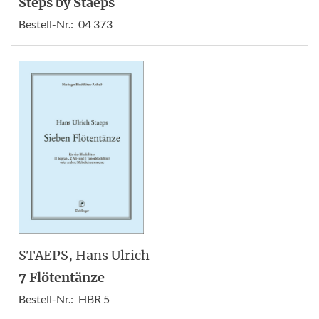
Steps by Staeps
Bestell-Nr.:
04 373
STAEPS
, Hans Ulrich
7 Flötentänze
Bestell-Nr.:
HBR 5