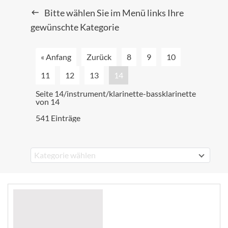
Bitte wählen Sie im Menü links Ihre
gewünschte Kategorie
« Anfang
Zurück
8
9
10
11
12
13
14
Seite 14/instrument/klarinette-bassklarinette
von 14
541 Einträge
Kategorie wählen