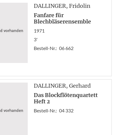
« A
DALLINGER
, Fridolin
Zur
Fanfare für
1
Blechbläserensemble
2
1971
3
3'
4
Bestell-Nr.:
06 662
5
6
7
Vor
End
DALLINGER
, Gerhard
Das Blockflötenquartett
Heft 2
Bestell-Nr.:
04 332