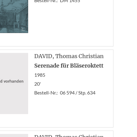
Bestell-Nr.:
DM 1455
DAVID
, Thomas Christian
Serenade für Bläseroktett
1985
20'
Bestell-Nr.:
06 594 / Stp. 634