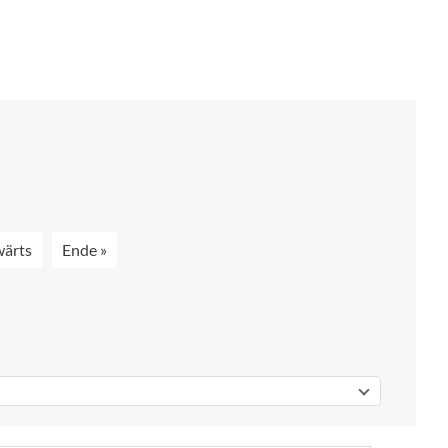
ärts
Ende »