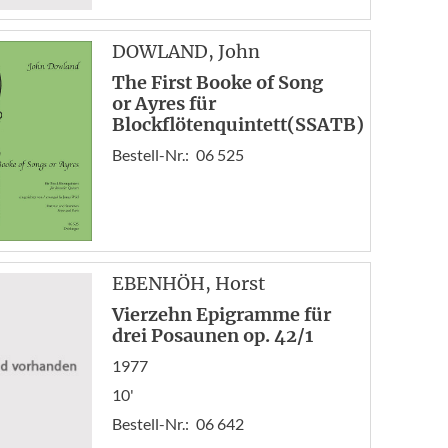
DOWLAND
, John
The First Booke of Song
or Ayres für
Blockflötenquintett(SSATB)
Bestell-Nr.:
06 525
EBENHÖH
, Horst
Vierzehn Epigramme für
drei Posaunen op. 42/1
1977
10'
Bestell-Nr.:
06 642