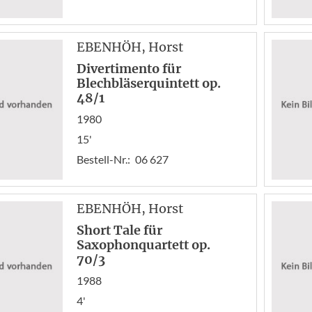
EBENHÖH
, Horst
Divertimento für
Blechbläserquintett op.
48/1
1980
15'
Bestell-Nr.:
06 627
EBENHÖH
, Horst
Short Tale für
Saxophonquartett op.
70/3
1988
4'