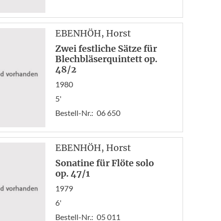
EBENHÖH
, Horst
Zwei festliche Sätze für
Blechbläserquintett op.
48/2
1980
5'
Bestell-Nr.:
06 650
EBENHÖH
, Horst
Sonatine für Flöte solo
op. 47/1
1979
6'
Bestell-Nr.:
05 011