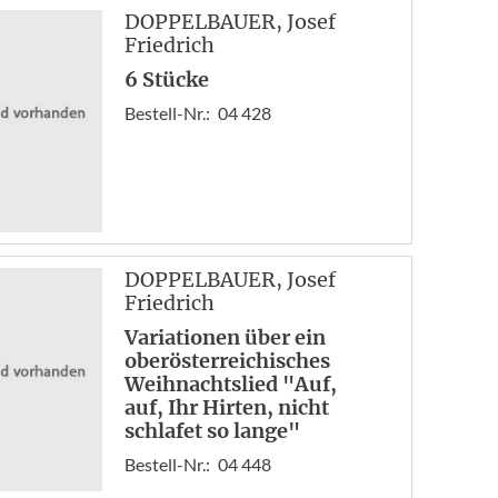
« A
DOPPELBAUER
, Josef
Zur
Friedrich
1
6 Stücke
2
Bestell-Nr.:
04 428
3
4
5
6
7
Vor
DOPPELBAUER
, Josef
End
Friedrich
Variationen über ein
oberösterreichisches
Weihnachtslied "Auf,
auf, Ihr Hirten, nicht
schlafet so lange"
Bestell-Nr.:
04 448