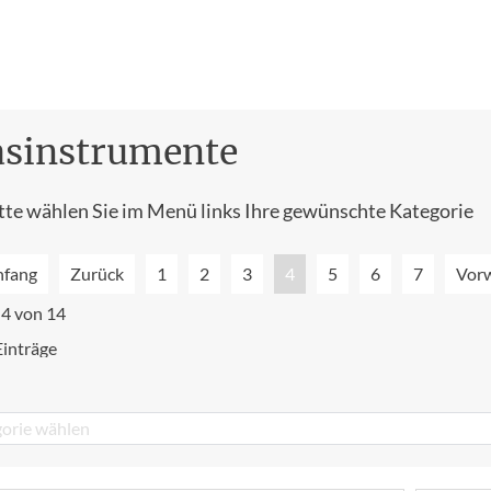
asinstrumente
tte wählen Sie im Menü links Ihre gewünschte Kategorie
nfang
Zurück
1
2
3
4
5
6
7
Vorw
 4 von 14
Einträge
orie wählen