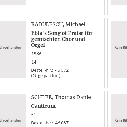
RADULESCU
, Michael
Ebla's Song of Praise für
gemischten Chor und
Orgel
1986
14'
Bestell-Nr.:
45 572
(Orgelpartitur)
SCHLEE
, Thomas Daniel
Canticum
5'
Bestell-Nr.:
46 087