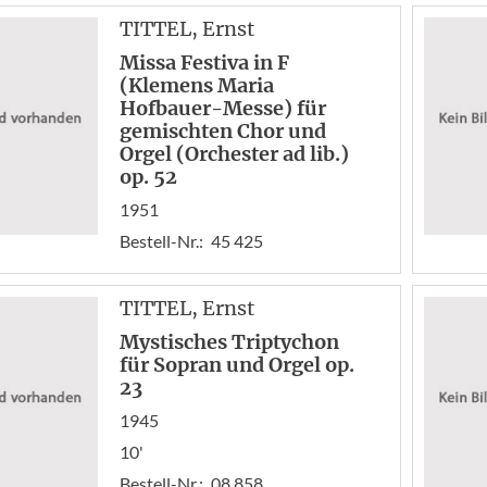
TITTEL
, Ernst
Missa Festiva in F
(Klemens Maria
Hofbauer-Messe) für
gemischten Chor und
Orgel (Orchester ad lib.)
op. 52
1951
Bestell-Nr.:
45 425
TITTEL
, Ernst
Mystisches Triptychon
für Sopran und Orgel op.
23
1945
10'
Bestell-Nr.:
08 858