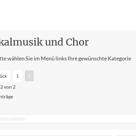
kalmusik und Chor
tte wählen Sie im Menü links Ihre gewünschte Kategorie
ück
1
2
 2 von 2
nträge
orie wählen