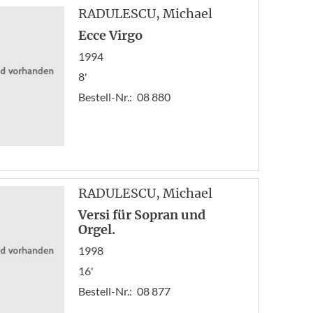
Zur
RADULESCU
, Michael
1
Ecce Virgo
2
1994
8'
Bestell-Nr.:
08 880
RADULESCU
, Michael
Versi für Sopran und
Orgel.
1998
16'
Bestell-Nr.:
08 877