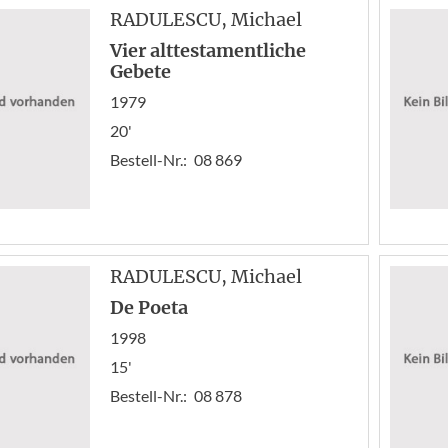
RADULESCU
, Michael
Vier alttestamentliche
Gebete
1979
20'
Bestell-Nr.:
08 869
RADULESCU
, Michael
De Poeta
1998
15'
Bestell-Nr.:
08 878