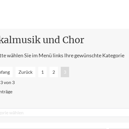
kalmusik und Chor
tte wählen Sie im Menü links Ihre gewünschte Kategorie
nfang
Zurück
1
2
3
 3 von 3
nträge
orie wählen