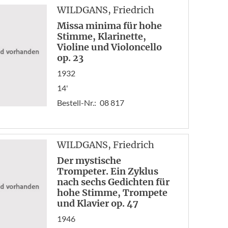
«
WILDGANS
, Friedrich
Anf
Missa minima für hohe
Zur
Stimme, Klarinette,
1
Violine und Violoncello
2
op. 23
3
1932
14'
Bestell-Nr.:
08 817
WILDGANS
, Friedrich
Der mystische
Trompeter. Ein Zyklus
nach sechs Gedichten für
hohe Stimme, Trompete
und Klavier op. 47
1946