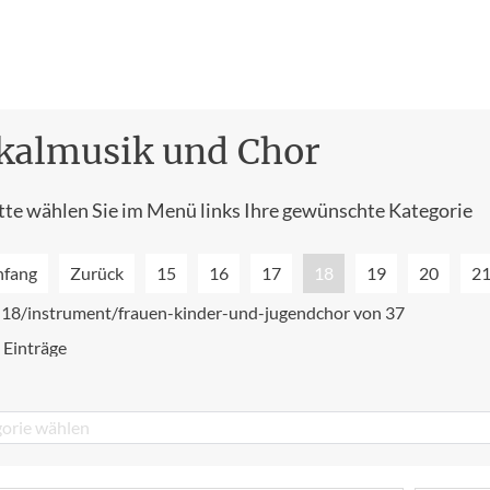
kalmusik und Chor
tte wählen Sie im Menü links Ihre gewünschte Kategorie
nfang
Zurück
15
16
17
18
19
20
2
e 18/instrument/frauen-kinder-und-jugendchor von 37
 Einträge
orie wählen