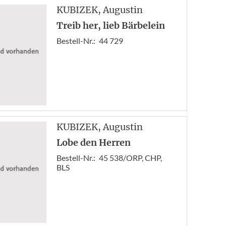
« A
KUBIZEK
, Augustin
Zur
Treib her, lieb Bärbelein
15
Bestell-Nr.:
44 729
16
17
18
19
20
21
Vor
KUBIZEK
, Augustin
End
Lobe den Herren
Bestell-Nr.:
45 538/ORP, CHP,
BLS