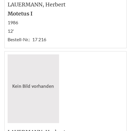
LAUERMANN
, Herbert
Motetus I
1986
12'
Bestell-Nr.:
17 216