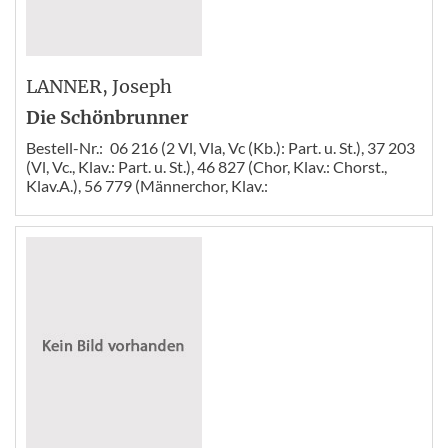
LANNER
, Joseph
Die Schönbrunner
Bestell-Nr.:
06 216 (2 Vl, Vla, Vc (Kb.): Part. u. St.), 37 203
(Vl, Vc., Klav.: Part. u. St.), 46 827 (Chor, Klav.: Chorst.,
Klav.A.), 56 779 (Männerchor, Klav.: