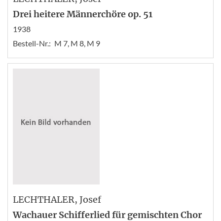
Drei heitere Männerchöre op. 51
1938
Bestell-Nr.:
M 7, M 8, M 9
LECHTHALER
, Josef
Wachauer Schifferlied für gemischten Chor